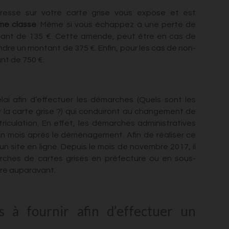
resse sur votre carte grise vous expose et est
me classe
. Même si vous échappez à une perte de
ntant de 135 €. Cette amende, peut être en cas de
dre un montant de 375 €. Enfin, pour les cas de non-
nt de 750 €.
lai afin d’effectuer les démarches (
Quels sont les
 la carte grise ?)
qui
conduiront au changement de
triculation. En effet, les démarches administratives
un mois après le déménagement. Afin de réaliser ce
 site en ligne. Depuis le mois de novembre 2017, il
arches de cartes grises en préfecture ou en sous-
aire auparavant.
 à fournir afin d’effectuer un