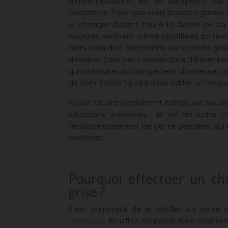
d’immatriculation est un document qui 
conditions. Pour que vous puissiez garder 
la changer durant toute la durée de sa v
inscrites viennent à être modifiées. En re
alors cela doit apparaître sur la carte gri
dernière. Cela peut arriver dans différe
qui va induire un changement d’adresse, ou
de nom. Il vous faudra alors éditer un nouve
Il vous faudra également éditer une nouvel
situations suivantes : le vol de votre c
l’endommagement de cette dernière, qui n
certificat.
Pourquoi effectuer un ch
grise ?
Il est primordial de le notifier sur votr
d’adresse
. En effet, ne pas le faire vous r