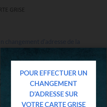
n changement d’adresse de la
uf ou d’occasion, doit nécessiter la réalisation d’un
POUR EFFECTUER UN
stratives. Et lorsque l’on parle de démarches
le, la réalisation d’une carte grise est une étape
CHANGEMENT
alisée dans les règles de l’art nécessite un tas de
D’ADRESSE SUR
fin d’effectuer un changement d’adresse de la carte
VOTRE CARTE GRISE