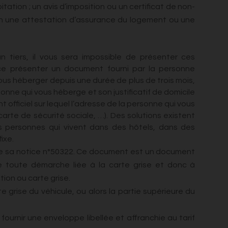
abitation ; un avis d’imposition ou un certificat de non-
bien une attestation d’assurance du logement ou une
 tiers, il vous sera impossible de présenter ces
ce présenter un document fourni par la personne
us héberger depuis une durée de plus de trois mois,
onne qui vous héberge et son justificatif de domicile
 officiel sur lequel l’adresse de la personne qui vous
carte de sécurité sociale, …). Des solutions existent
es personnes qui vivent dans des hôtels, dans des
fixe.
ue sa notice n°50322. Ce document est un document
de toute démarche liée à la carte grise et donc à
ation ou carte grise.
e grise du véhicule, ou alors la partie supérieure du
ournir une enveloppe libellée et affranchie au tarif