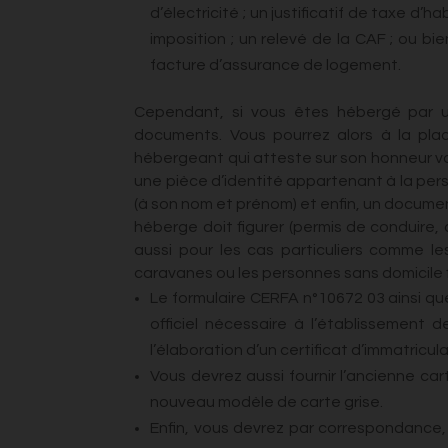
d’électricité ; un justificatif de taxe d’h
imposition ; un relevé de la CAF ; ou 
facture d’assurance de logement.
Cependant, si vous êtes hébergé par un
documents. Vous pourrez alors à la pla
hébergeant qui atteste sur son honneur vo
une pièce d’identité appartenant à la pers
(à son nom et prénom) et enfin, un document
héberge doit figurer (permis de conduire, 
aussi pour les cas particuliers comme l
caravanes ou les personnes sans domicile 
Le formulaire CERFA n°10672 03 ainsi q
officiel nécessaire à l’établissement 
l’élaboration d’un certificat d’immatricul
Vous devrez aussi fournir l’ancienne cart
nouveau modèle de carte grise.
Enfin, vous devrez par correspondance, f