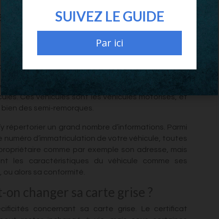
SUIVEZ LE GUIDE
e ?
 pouvoir posséder mais aussi de pouvoir circuler en
Par ici
ouve la
carte grise
. On peut également appeler une
tion. Effectivement la carte grise, ou certificat
tre véhicule est immatriculé.
’article R322-1, cette obligation concerne tous les
ules. Ces véhicules sont les véhicules motorisés, et
 bien des semi-remorques.
’y répertorier un grand nombre d’informations. Parmi
le numéro d’immatriculation de votre véhicule, toutes
u propriétaire comme par exemple son adresse, mais
ant les caractéristiques du véhicule comme ses
 ou alors sa conformité.
-on changer sa carte grise ?
cificités concernant sa carte grise. Le certificat