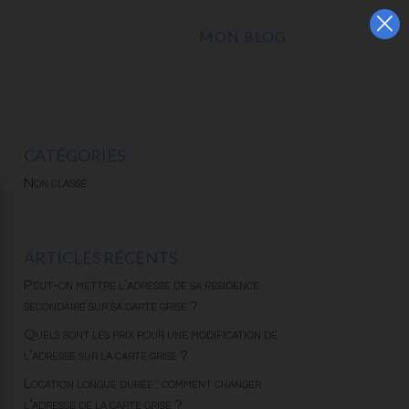
×
MON BLOG
CATÉGORIES
Non classé
ARTICLES RÉCENTS
Peut-on mettre l’adresse de sa résidence
secondaire sur sa carte grise ?
Quels sont les prix pour une modification de
l’adresse sur la carte grise ?
Location longue durée : comment changer
l’adresse de la carte grise ?