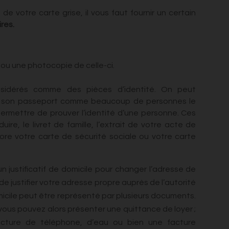
e votre carte grise, il vous faut fournir un certain
res.
é ou une photocopie de celle-ci.
nsidérés comme des pièces d’identité. On peut
 et son passeport comme beaucoup de personnes le
rmettre de prouver l’identité d’une personne. Ces
re, le livret de famille, l’extrait de votre acte de
ore votre carte de sécurité sociale ou votre carte
 un justificatif de domicile pour changer l’adresse de
e justifier votre adresse propre auprès de l’autorité
omicile peut être représenté par plusieurs documents.
 vous pouvez alors présenter une quittance de loyer ;
facture de téléphone, d’eau ou bien une facture