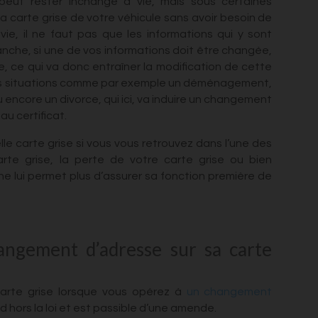
peut rester inchangé à vie, mais sous certaines
la carte grise de votre véhicule sans avoir besoin de
ie, il ne faut pas que les informations qui y sont
vanche, si une de vos informations doit être changée,
se, ce qui va donc entraîner la modification de cette
ntes situations comme par exemple un déménagement,
 encore un divorce, qui ici, va induire un changement
au certificat.
le carte grise si vous vous retrouvez dans l’une des
arte grise, la perte de votre carte grise ou bien
e lui permet plus d’assurer sa fonction première de
angement d’adresse sur sa carte
e carte grise lorsque vous opérez à
un changement
end hors la loi et est passible d’une amende.